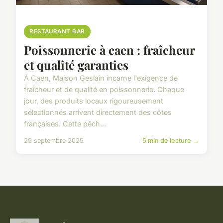
RESTAURANT BAR
Poissonnerie à caen : fraîcheur
et qualité garanties
À Caen, Maison Geslain incarne l'exigence de
fraîcheur et de qualité en poissonnerie. Chaque
jour, des produits locaux rigoureusement
sélectionnés arrivent directement des côtes
françaises. Cette pêch...
29 septembre 2025
5 min de lecture →