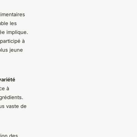
limentaires
ble les
ée implique.
participé à
plus jeune
variété
ce à
grédients.
us vaste de
tion des