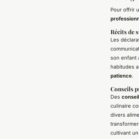
Pour offrir 
profession
Récits de 
Les déclara
communicati
son enfant 
habitudes a
patience
.
Conseils p
Des
consei
culinaire c
divers alim
transformer
cultivant un