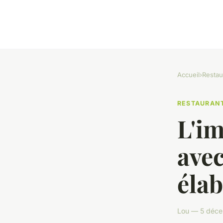
Accueil
›
Restau
RESTAURAN
L'i
avec
élab
Lou — 5 déce