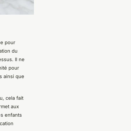
le pour
ation du
ssus. Il ne
nité pour
s ainsi que
, cela fait
rmet aux
es enfants
cation