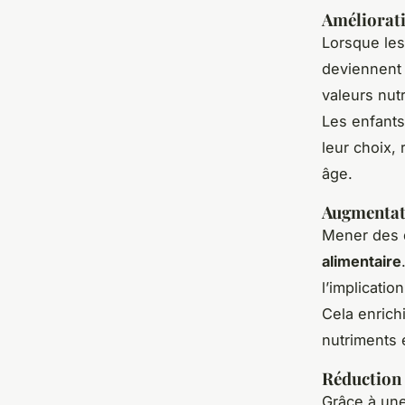
Améliorati
Lorsque les
deviennent 
valeurs nut
Les enfants 
leur choix,
âge.
Augmentati
Mener des d
alimentaire
l’implicati
Cela enrichi
nutriments 
Réduction 
Grâce à un