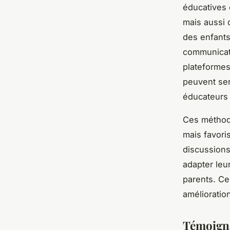
éducatives e
mais aussi 
des enfants.
communicat
plateformes
peuvent ser
éducateurs 
Ces méthode
mais favori
discussions
adapter leu
parents. C
amélioratio
Témoigna