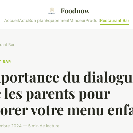
Foodnow
Accueil
Actu
Bon plan
Equipement
Minceur
Produit
Restaurant Bar
rant Bar
T BAR
mportance du dialogu
 les parents pour
orer votre menu enf
mbre 2024 — 5 min de lecture