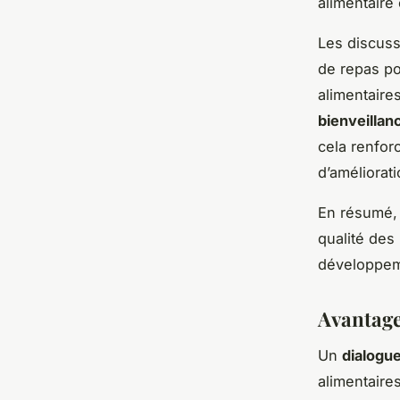
alimentaire
Les discuss
de repas po
alimentaire
bienveillan
cela renforc
d’améliorat
En résumé, 
qualité des
développeme
Avantage
Un
dialogue
alimentaires