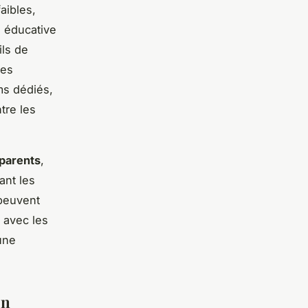
aibles,
e éducative
ils de
Des
ms dédiés,
tre les
parents
,
ant les
 peuvent
 avec les
une
on