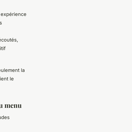
 expérience
s
écoutés,
tif
eulement la
ient le
 du menu
tudes