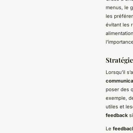
menus, le g
les préfére
évitant les
alimentatio
l’importanc
Stratégi
Lorsqu’il s’
communica
poser des q
exemple, d
utiles et l
feedback
si
Le
feedbac