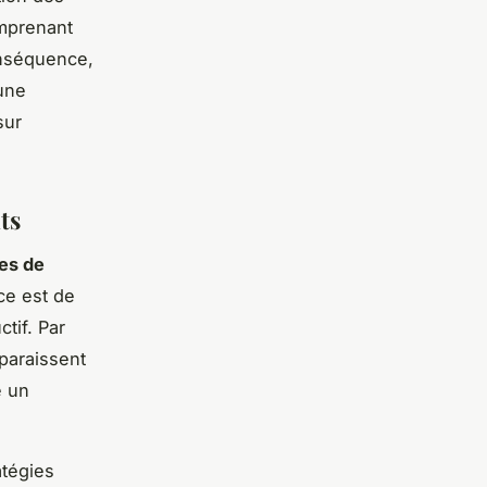
omprenant
onséquence,
une
sur
ts
es de
ce est de
tif. Par
paraissent
e un
atégies